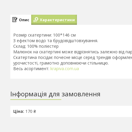
Опис
Характеристики
Розмір скатертини: 100*146 см
З ефектом водо та брудовідштовхування.
Склад: 100% поліестер
Малюнок на скатертині може відрізнятись залежно від парт
Скатертина посідає почесне місце серед трендів оформле
урочистості, грамотно доповнюючи стільницю.
Весь асортимент:
krapiva.com.ua
Інформація для замовлення
Ціна:
170 ₴