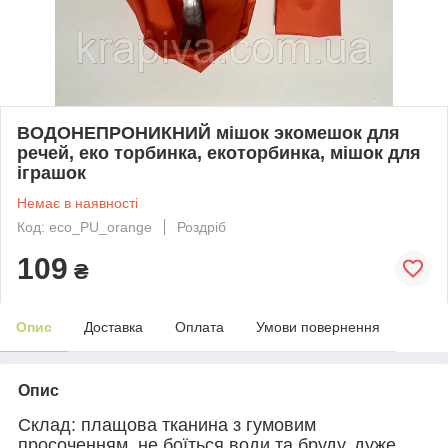
ВОДОНЕПРОНИКНИЙ мішок экомешок для
речей, еко торбинка, екоторбинка, мішок для
іграшок
Немає в наявності
Код: eco_PU_orange
Роздріб
109
₴
Опис
Доставка
Оплата
Умови повернення
Опис
Склад: плащова тканина з гумовим
просоченням, не боїться води та бруду, дуже