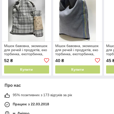
Мішок бавовна, экомешок
Мішок бавовна, экомешок
Мішо
для речей і продуктів, еко
для речей і продуктів, еко
для 
торбинка, екоторбинка,
торбинка, екоторбинка,
торб
мішок для іграшок, торба
мішок для іграшок, торба
мішо
52
40
45
₴
₴
Купити
Купити
Про нас
95% позитивних з 173 відгуків за рік
Працює з 22.03.2018
м. Дніпро