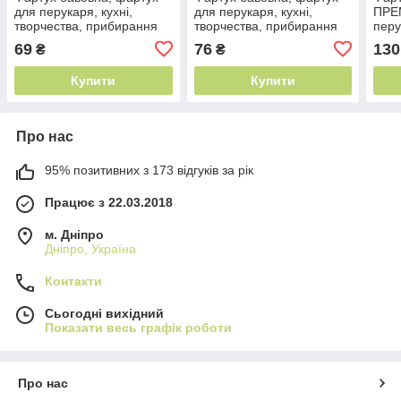
для перукаря, кухні,
для перукаря, кухні,
ПРЕ
творчества, прибирання
творчества, прибирання
перу
твор
69
76
130
₴
₴
про
Купити
Купити
Про нас
95% позитивних з 173 відгуків за рік
Працює з 22.03.2018
м. Дніпро
Дніпро, Україна
Контакти
Сьогодні вихідний
Показати весь графік роботи
Про нас