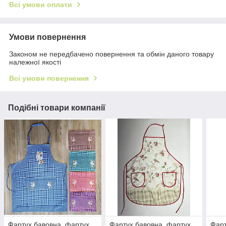
Всі умови оплати
Умови повернення
Законом не передбачено повернення та обмін даного товару
належної якості
Всі умови повернення
Подібні товари компанії
Фартух бавовна, фартух
Фартух бавовна, фартух
Фарт