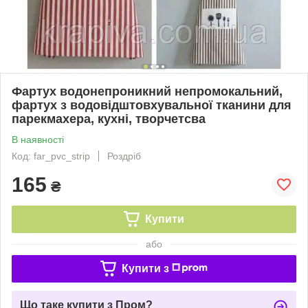
Фартух водонепроникний непромокальний,
фартух з водовідштовхувальної тканини для
парекмахера, кухні, творчетсва
В наявності
Код: far_pvc_strip
Роздріб
165
₴
Купити
або
Купити з
Що таке купити з Пром?