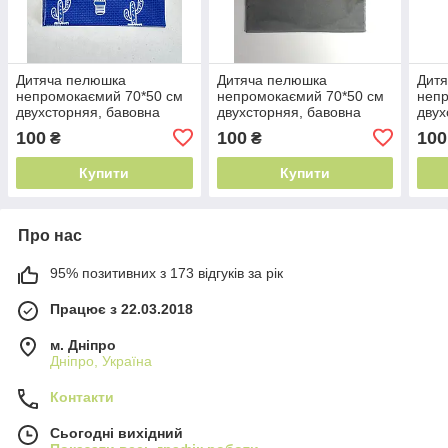
Дитяча пелюшка
Дитяча пелюшка
Дит
непромокаємий 70*50 см
непромокаємий 70*50 см
непр
двухсторняя, бавовна
двухсторняя, бавовна
двух
мембрана, дитяча
мембрана, дитяча
мемб
100
100
100
₴
₴
пелюшка непромокаюча
пелюшка непромокаюча
пел
бавовна
бавовна
бав
Купити
Купити
Про нас
95% позитивних з 173 відгуків за рік
Працює з 22.03.2018
м. Дніпро
Дніпро, Україна
Контакти
Сьогодні вихідний