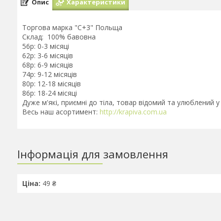
Опис
Характеристики
Торгова марка "C+3" Польща
Склад: 100% бавовна
56р: 0-3 місяці
62р: 3-6 місяців
68р: 6-9 місяців
74р: 9-12 місяців
80р: 12-18 місяців
86р: 18-24 місяці
Дуже м'які, приємні до тіла, товар відомий та улюблений у в
Весь наш асортимент:
http://krapiva.com.ua
Інформація для замовлення
Ціна:
49 ₴