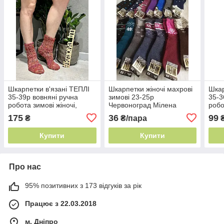
Шкарпетки в'язані ТЕПЛІ
Шкарпетки жіночі махрові
Шкар
35-39р вовняні ручна
зимові 23-25р
35-3
робота зимові жіночі,
Червоноград Мілена
робо
чоловічі, дитячі шерстяні,
теплі, носки
чоло
175
36
99
₴
₴/пара
на подарунок
на п
Купити
Купити
Про нас
95% позитивних з 173 відгуків за рік
Працює з 22.03.2018
м. Дніпро