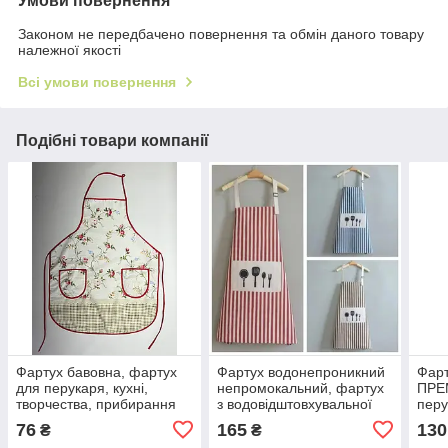
Умови повернення
Законом не передбачено повернення та обмін даного товару
належної якості
Всі умови повернення
Подібні товари компанії
Фартух бавовна, фартух
Фартух водонепроникний
Фарт
для перукаря, кухні,
непромокальний, фартух
ПРЕ
творчества, прибирання
з водовідштовхувальної
перу
тканини для парекмахера,
твор
76
165
130
₴
₴
кухні, творчетсва
про