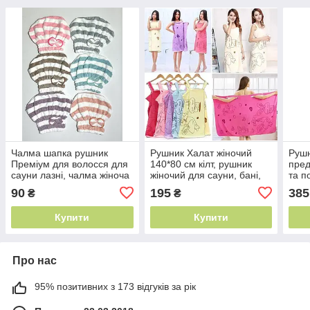
Чалма шапка рушник
Рушник Халат жіночий
Рушн
Преміум для волосся для
140*80 см кілт, рушник
пред
сауни лазні, чалма жіноча
жіночий для сауни, бані,
та п
тюрбан, рушник для
банний для сауни, кілт
вмив
90
195
385
₴
₴
волосся на гудзику
жіночий, халат
Купити
Купити
Про нас
95% позитивних з 173 відгуків за рік