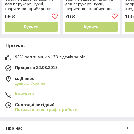
для перукаря, кухні,
для перукаря, кухні,
непр
творчества, прибирання
творчества, прибирання
з во
ткан
69
76
165
₴
₴
кухн
Купити
Купити
Про нас
95% позитивних з 173 відгуків за рік
Працює з 22.03.2018
м. Дніпро
Дніпро, Україна
Контакти
Сьогодні вихідний
Показати весь графік роботи
Про нас