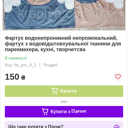
Фартух водонепроникний непромокальний,
фартух з водовідштовхувальної тканини для
парекмахера, кухні, творчетсва
В наявності
Код: far_pvc_fl_2
Роздріб
150
₴
Купити
або
Купити з
Що таке купити з Пром?