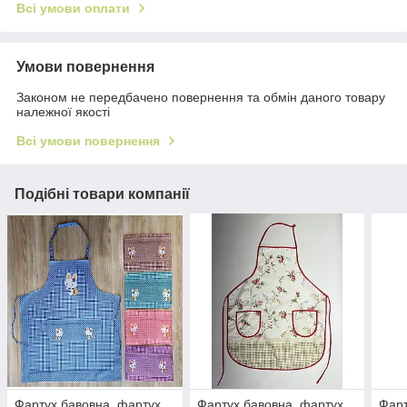
Всі умови оплати
Умови повернення
Законом не передбачено повернення та обмін даного товару
належної якості
Всі умови повернення
Подібні товари компанії
Фартух бавовна, фартух
Фартух бавовна, фартух
Фарт