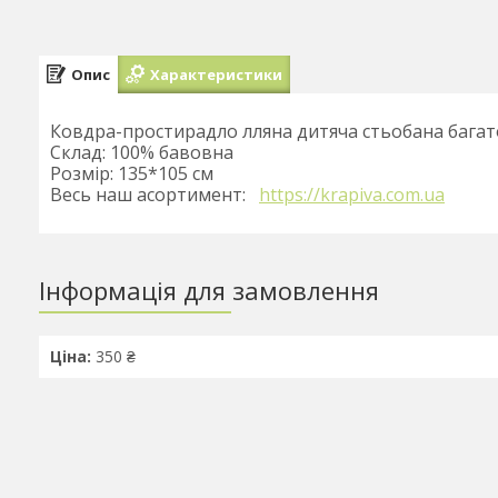
Опис
Характеристики
Ковдра-простирадло лляна дитяча стьобана бага
Склад: 100% бавовна
Розмір: 135*105 см
Весь наш асортимент:
https://krapiva.com.ua
Інформація для замовлення
Ціна:
350 ₴