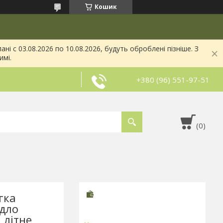
Кошик
і с 03.08.2026 по 10.08.2026, будуть оброблені пізніше. З
имі.
+380 (96) 551-97-51
гка
дло
 літне