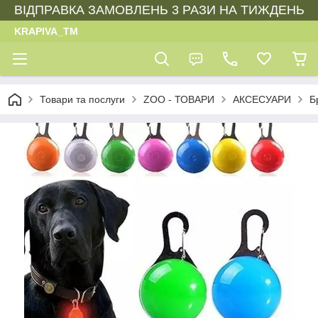
ВІДПРАВКА ЗАМОВЛЕНЬ 3 РАЗИ НА ТИЖДЕНЬ
KRAPIVA_TM
Товари та послуги
ZOO - ТОВАРИ
АКСЕСУАРИ
Б