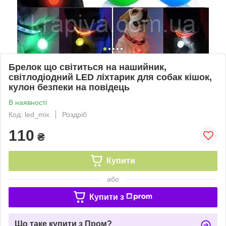
Брелок що світиться на нашийник,
світлодіодний LED ліхтарик для собак кішок,
кулон безпеки на повідець
В наявності
Код: led_mix
Роздріб
110
₴
Купити
або
Купити з
Що таке купити з Пром?