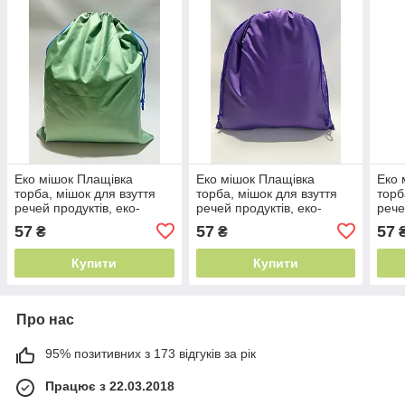
Еко мішок Плащівка
Еко мішок Плащівка
Еко 
торба, мішок для взуття
торба, мішок для взуття
торб
речей продуктів, еко-
речей продуктів, еко-
рече
мішок, екомішок, мішок
мішок, екомішок, мішок
мішо
57
57
57
₴
₴
для іграшок, щільний
для іграшок, щільний
для 
міцний
міцний
міцн
Купити
Купити
Про нас
95% позитивних з 173 відгуків за рік
Працює з 22.03.2018