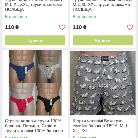
M,L,XL,XXL, труси плавками
M,L,XL,XXL, труси плавками
ПОЛЬЩА
ПОЛЬЩА
В наявності
В наявності
110
110
₴
₴
Купити
Купити
Стрінги чоловічі труси 100%
Шорти чоловічі Боксерки
бавовна Польща, Стрінги
сімейні бавовна ТЕТА, M, L,
труси чоловічі 100% бавовна
XL, 2XL
Польща