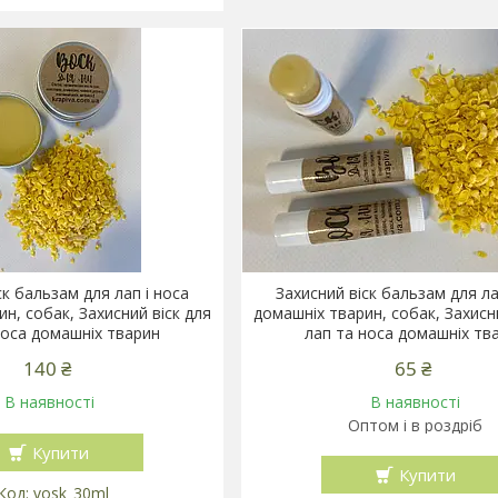
ск бальзам для лап і носа
Захисний віск бальзам для ла
н, собак, Захисний віск для
домашніх тварин, собак, Захисн
носа домашніх тварин
лап та носа домашніх тв
140 ₴
65 ₴
В наявності
В наявності
Оптом і в роздріб
Купити
Купити
vosk_30ml