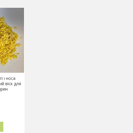
п і носа
ий віск для
арин