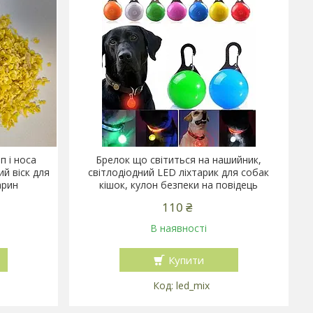
п і носа
Брелок що світиться на нашийник,
ий віск для
світлодіодний LED ліхтарик для собак
арин
кішок, кулон безпеки на повідець
110 ₴
В наявності
Купити
led_mix