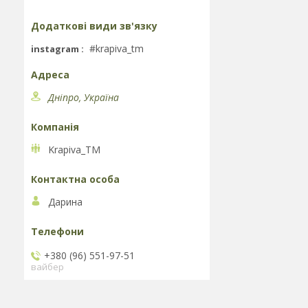
#krapiva_tm
instagram
Дніпро, Україна
Krapiva_TM
Дарина
+380 (96) 551-97-51
вайбер