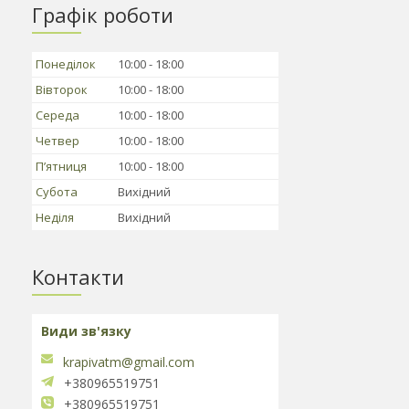
Графік роботи
Понеділок
10:00
18:00
Вівторок
10:00
18:00
Середа
10:00
18:00
Четвер
10:00
18:00
Пʼятниця
10:00
18:00
Субота
Вихідний
Неділя
Вихідний
Контакти
krapivatm@gmail.com
+380965519751
+380965519751